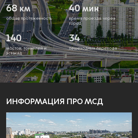
68
40
км
мин
общая протяженность
время проезда через
город
140
34
мостов, тоннелей
и
пешеходных перехода
эстакад
Главная
ИНФОРМАЦИЯ ПРО МСД