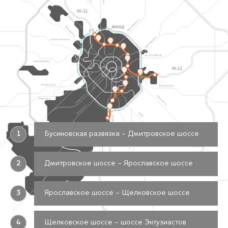
1
Бусиновская развязка – Дмитровское шоссе
2
Дмитровское шоссе – Ярославское шоссе
3
Ярославское шоссе – Щелковское шоссе
4
Щелковское шоссе – шоссе Энтузиастов