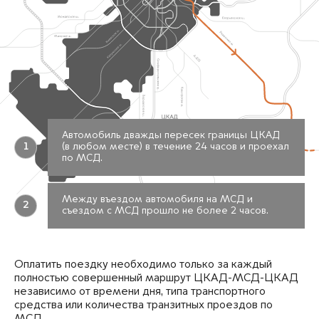
Автомобиль дважды пересек границы ЦКАД
1
(в любом месте) в течение 24 часов и проехал
по МСД.
Между въездом автомобиля на МСД и
2
съездом с МСД прошло не более 2 часов.
Оплатить поездку необходимо только за каждый
полностью совершенный маршрут ЦКАД-МСД-ЦКАД
независимо от времени дня, типа транспортного
средства или количества транзитных проездов по
МСД.